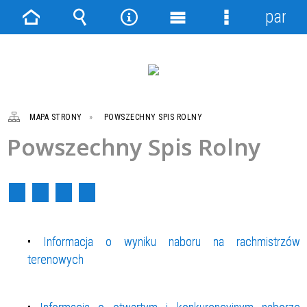
panel
Strona
Wyszukiwarka
Narzędzia
Menu
Menu
główna
główne
szczegółowe
MAPA STRONY
POWSZECHNY SPIS ROLNY
Powszechny Spis Rolny
•
Informacja o wyniku naboru na rachmistrzów
terenowych