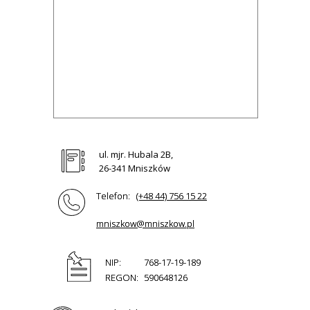
ul. mjr. Hubala 2B,
26-341 Mniszków
Telefon:
(+48 44) 756 15 22
mniszkow@mniszkow.pl
NIP:
768-17-19-189
REGON:
590648126