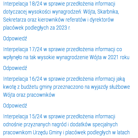
Interpelacja 18/24 w sprawie przedłożenia informacji
dotyczacej wysokości wynagrodzeń: Wójta, Skarbnika,
Sekretarza oraz kierowników referatów i dyrektorów
placówek podległych za 2023 r.
Odpowiedź
Interpelacja 17/24 w sprawie przedłożenia informacji co
wpłynęło na tak wysokie wynagrodzenie Wójta w 2021 roku
Odpowiedź
Interpelacja 16/24 w sprawie przedłożenia informacji jaką
kwotę z budżetu gminy przeznaczono na wyjazdy służbowe
Wójta oraz pracowników
Odpowiedź
Interpelacja 15/24 w sprawie przedłożenia informacji
odnośnie przyznanych nagród i dodatków specjalnych
pracownikom Urzędu Gminy i placówek podległych w latach