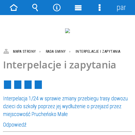
panel
Strona
Wyszukiwarka
Narzędzia
Menu
Menu
główna
główne
szczegółowe
MAPA STRONY
RADA GMINY
INTERPELACJE I ZAPYTANIA
Interpelacje i zapytania
Interpelacja 1/24 w sprawie zmiany przebiegu trasy dowozu
dzieci do szkoły poprzez jej wydłużenie o przejazd przez
miejscowość Prucheńsko Małe
Odpowiedź