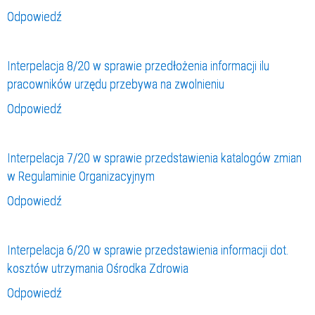
Odpowiedź
Interpelacja 8/20 w sprawie przedłożenia informacji ilu
pracowników urzędu przebywa na zwolnieniu
Odpowiedź
Interpelacja 7/20 w sprawie przedstawienia katalogów zmian
w Regulaminie Organizacyjnym
Odpowiedź
Interpelacja 6/20 w sprawie przedstawienia informacji dot.
kosztów utrzymania Ośrodka Zdrowia
Odpowiedź