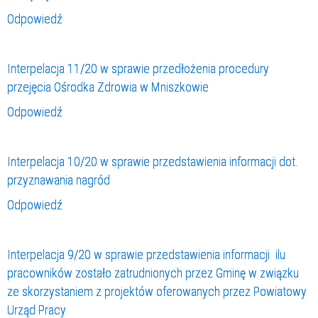
Odpowiedź
Interpelacja 11/20 w sprawie przedłożenia procedury
przejęcia Ośrodka Zdrowia w Mniszkowie
Odpowiedź
Interpelacja 10/20 w sprawie przedstawienia informacji dot.
przyznawania nagród
Odpowiedź
Interpelacja 9/20 w sprawie przedstawienia informacji ilu
pracowników zostało zatrudnionych przez Gminę w związku
ze skorzystaniem z projektów oferowanych przez Powiatowy
Urząd Pracy