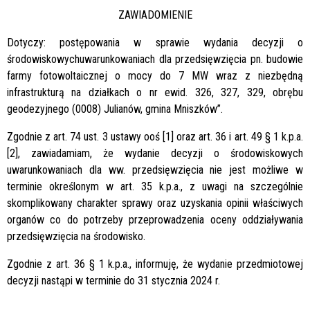
ZAWIADOMIENIE
Dotyczy:
postępowania w sprawie wydania decyzji o
środowiskowychuwarunkowaniach dla przedsięwzięcia pn. budowie
farmy fotowoltaicznej o mocy do 7 MW wraz z niezbędną
infrastrukturą na działkach o nr ewid. 326, 327, 329, obrębu
geodezyjnego (0008) Julianów, gmina Mniszków”.
Zgodnie z art. 74 ust. 3 ustawy ooś [1] oraz art. 36 i art. 49 § 1 k.p.a.
[2], zawiadamiam, że wydanie decyzji o środowiskowych
uwarunkowaniach dla ww. przedsięwzięcia nie jest możliwe w
terminie określonym w art. 35 k.p.a., z uwagi na szczególnie
skomplikowany charakter sprawy oraz uzyskania opinii właściwych
organów co do potrzeby przeprowadzenia oceny oddziaływania
przedsięwzięcia na środowisko.
Zgodnie z art. 36 § 1 k.p.a., informuję, że wydanie przedmiotowej
decyzji nastąpi w terminie do 31 stycznia 2024 r.