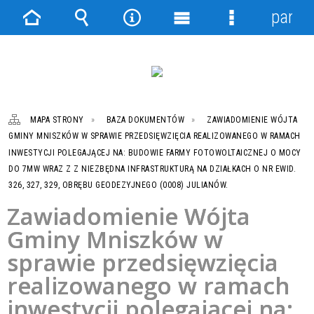
panel
Strona
Wyszukiwarka
Narzędzia
Menu
Menu
główna
główne
szczegółowe
MAPA STRONY
BAZA DOKUMENTÓW
ZAWIADOMIENIE WÓJTA
GMINY MNISZKÓW W SPRAWIE PRZEDSIĘWZIĘCIA REALIZOWANEGO W RAMACH
INWESTYCJI POLEGAJĄCEJ NA: BUDOWIE FARMY FOTOWOLTAICZNEJ O MOCY
DO 7MW WRAZ Z Z NIEZBĘDNA INFRASTRUKTURĄ NA DZIAŁKACH O NR EWID.
326, 327, 329, OBRĘBU GEODEZYJNEGO (0008) JULIANÓW.
Zawiadomienie Wójta
Gminy Mniszków w
sprawie przedsięwzięcia
realizowanego w ramach
inwestycji polegającej na: