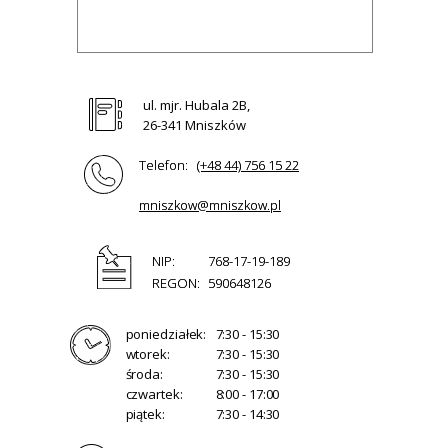
ul. mjr. Hubala 2B,
26-341 Mniszków
Telefon:
(+48 44) 756 15 22
mniszkow@mniszkow.pl
NIP:
768-17-19-189
REGON:
590648126
poniedziałek:
7:30 - 15:30
wtorek:
7:30 - 15:30
środa:
7:30 - 15:30
czwartek:
8:00 - 17:00
piątek:
7:30 - 14:30