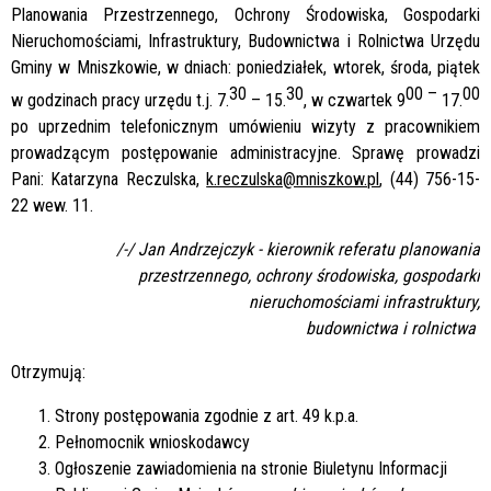
Planowania Przestrzennego, Ochrony Środowiska, Gospodarki
Nieruchomościami, Infrastruktury, Budownictwa i Rolnictwa Urzędu
Gminy w Mniszkowie, w dniach: poniedziałek, wtorek, środa, piątek
30
30
00 –
00
w godzinach pracy urzędu t.j. 7.
– 15.
, w czwartek 9
17.
po uprzednim telefonicznym umówieniu wizyty z pracownikiem
prowadzącym postępowanie administracyjne. Sprawę prowadzi
Pani: Katarzyna Reczulska,
k.reczulska@mniszkow.pl
, (44) 756-15-
22 wew. 11.
/-/ Jan Andrzejczyk
-
kierownik referatu planowania
przestrzennego, ochrony środowiska,
gospodarki
nieruchomościami infrastruktury,
budownictwa i rolnictwa
Otrzymują:
Strony postępowania zgodnie z art. 49 k.p.a.
Pełnomocnik wnioskodawcy
Ogłoszenie zawiadomienia na stronie Biuletynu Informacji